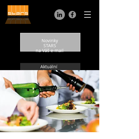
Novinky
STARS
na Váš e-mail
Aktuální
otevírací doba
Online rezervace
a vytíženost
sportovišť
Verze pro zrakově
znevýhodněné