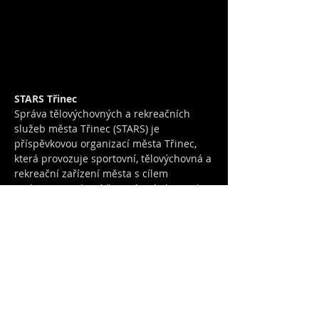
STARS Třinec
Správa tělovýchovných a rekreačních
služeb města Třinec (STARS) je
příspěvkovou organizací města Třinec,
která provozuje sportovní, tělovýchovná a
rekreační zařízení města s cílem
podporovat zdravý životní styl obyvatel
Třince.
NAŠE SPORTOVIŠTĚ:
KRYTÝ BAZÉN
SPORTOVNÍ HALA
SAUNA
LETNÍ KOUPALIŠTĚ
TENIS
BEACH VOLEJBAL