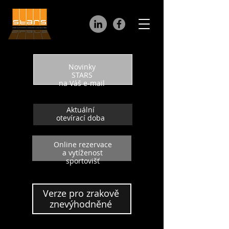
Novinky
STARS
na Váš e-mail
Aktuální
otevírací doba
Online rezervace
a vytíženost
sportovišť
Verze pro zrakově
znevýhodněné