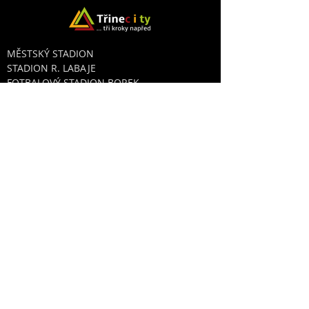
MĚSTSKÝ STADION
STADION R. LABAJE
FOTBALOVÝ STADION BOREK
HŘIŠTĚ S UMĚLOU TRÁVOU
STREET WORKOUT PARK
INLINE DRÁHA
SKATEPARK
BIKROSOVÝ AREÁL
SPORTOVNÍ KLUBY
V ZAŘÍZENÍCH STARS
PŘIJĎTE SI ZACVIČIT
KONTAKTY:
RECEPCE SPORTOVNÍ KOMPLEXU
T:
558 986 600
,
734 860 493
RESTAURACE
T:
737 484 205
FIREMNÍ AKCE
T:
725 685 061