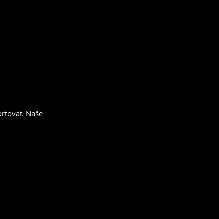
hod.
od.
ortovat. Naše