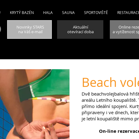
Ů
KRYTÝ BAZÉN
HALA
SAUNA
SPORTOVIŠTĚ
RESTAURAC
Novinky STARS
Aktuální
Online rez
na Váš e-mail
otevírací doba
a vytíženost s
Beach vol
Dvě beachvolejbalová hřiš
areálu Letního koupaliště. T
přímo ideální spojení. Kur
připraveny i ve dnech, kte
je letní koupaliště mimo pr
On-line rezervac