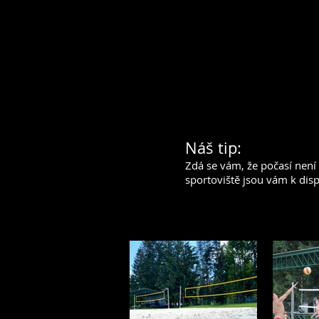
tel.732 598 271
nebo online
zde
Celosezónní rezervace - Radek Ky
tel.: 736 614 693, e-mail:
radek.ky
Náš tip:
Zdá se vám, že počasí není 
sportoviště jsou vám k dis