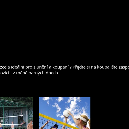
červenec - srpen 9 - 20 
září 10 - 18 h
selý
sely@starstrinec.cz
zcela ideální pro slunění a koupání ? Přijďte si na koupaliště zasp
pozici i v méně parných dnech.