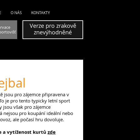
E
O NÁS
KONTAKTY
Verze pro zrakově
ervace
znevýhodněné
portovišť
ejbal
tě jsou pro zájemce připravena v
o je pro tento typicky letní sport
ty jsou však pro zájemce
rá nejsou pro koupání ideální nebo
ovoz, ale počasí hru dovoluje.
e a vytíženost kurtů
zde