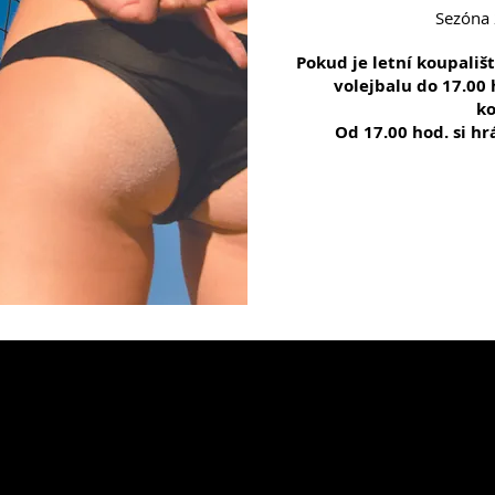
Sezóna 
Pokud je letní koupališt
volejbalu do 17.00 
ko
Od 17.00 hod. si hr
Kč / 1 hod.
PROVOZNÍ DOBA
červen 10 - 19 h