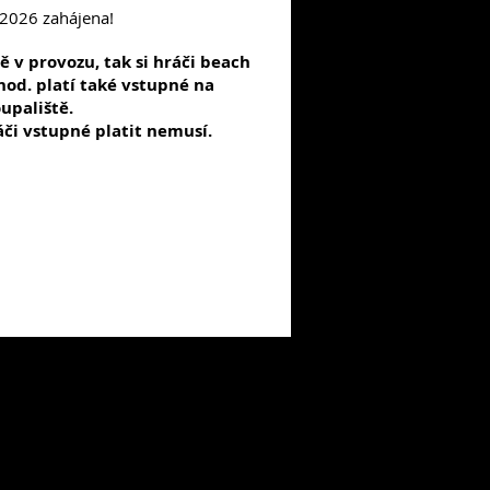
2026 zahájena!
ě v provozu, tak si hráči beach
hod. platí také vstupné na
upaliště.
áči vstupné platit nemusí.
od.