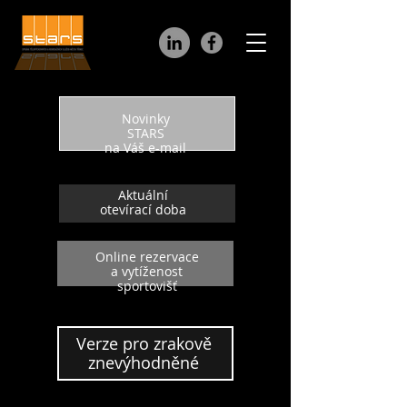
Novinky
STARS
na Váš e-mail
Aktuální
otevírací doba
Online rezervace
a vytíženost
sportovišť
Verze pro zrakově
znevýhodněné