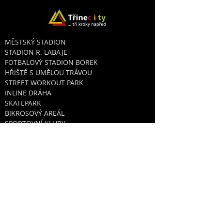
MĚSTSKÝ STADION
STADION R. LABAJE
FOTBALOVÝ STADION BOREK
HŘIŠTĚ S UMĚLOU TRÁVOU
STREET WORKOUT PARK
INLINE DRÁHA
SKATEPARK
BIKROSOVÝ AREÁL
SPORTOVNÍ KLUBY
V ZAŘÍZENÍCH STARS
PŘIJĎTE SI ZACVIČIT
KONTAKTY:
RECEPCE SPORTOVNÍ KOMPLEXU
T:
558 986 600
,
734 860 493
RESTAURACE
T:
737 484 205
FIREMNÍ AKCE