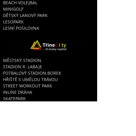
BEACH VOLEJBAL
MINIGOLF
DĚTSKÝ LANOVÝ PARK
LESOPARK
LESNÍ POSILOVNA
MĚSTSKÝ STADION
STADION R. LABAJE
FOTBALOVÝ STADION BOREK
HŘIŠTĚ S UMĚLOU TRÁVOU
STREET WORKOUT PARK
INLINE DRÁHA
SKATEPARK
BIKROSOVÝ AREÁL
SPORTOVNÍ KLUBY
V ZAŘÍZENÍCH STARS
PŘIJĎTE SI ZACVIČIT
KONTAKTY: