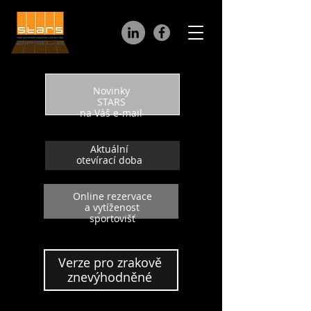
Novinky
STARS
na Váš e-mail
Aktuální
otevírací doba
Online rezervace
a vytíženost
sportovišť
Verze pro zrakově
znevýhodněné